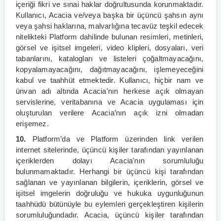
içeriği fikri ve sınai haklar doğrultusunda korunmaktadır.
Kullanıcı, Acacia ve/veya başka bir üçüncü şahsın aynı
veya şahsi haklarına, malvarlığına tecavüz teşkil edecek
nitelikteki Platform dahilinde bulunan resimleri, metinleri,
görsel ve işitsel imgeleri, video klipleri, dosyaları, veri
tabanlarını, katalogları ve listeleri çoğaltmayacağını,
kopyalamayacağını, dağıtmayacağını, işlemeyeceğini
kabul ve taahhüt etmektedir. Kullanıcı, hiçbir nam ve
ünvan adı altında Acacia'nın herkese açık olmayan
servislerine, veritabanına ve Acacia uygulaması için
oluşturulan verilere Acacia’nın açık izni olmadan
erişemez.
10.
Platform’da ve Platform üzerinden link verilen
internet sitelerinde, üçüncü kişiler tarafından yayınlanan
içeriklerden dolayı Acacia'nın sorumluluğu
bulunmamaktadır. Herhangi bir üçüncü kişi tarafından
sağlanan ve yayınlanan bilgilerin, içeriklerin, görsel ve
işitsel imgelerin doğruluğu ve hukuka uygunluğunun
taahhüdü bütünüyle bu eylemleri gerçekleştiren kişilerin
sorumluluğundadır. Acacia, üçüncü kişiler tarafından