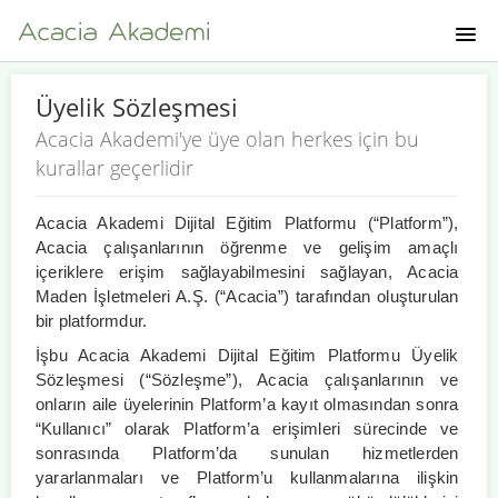
ANA SAYFA
Üyelik Sözleşmesi
Acacia Akademi'ye üye olan herkes için bu
HAKKIMIZDA
kurallar geçerlidir
EĞITMENLERIMIZ
Acacia Akademi Dijital Eğitim Platformu (“Platform”),
Acacia çalışanlarının öğrenme ve gelişim amaçlı
KURS KATALOĞU
içeriklere erişim sağlayabilmesini sağlayan, Acacia
Maden İşletmeleri A.Ş. (“Acacia”) tarafından oluşturulan
bir platformdur.
GIRIŞ YAP
İşbu Acacia Akademi Dijital Eğitim Platformu Üyelik
Sözleşmesi (“Sözleşme”), Acacia çalışanlarının ve
onların aile üyelerinin Platform’a kayıt olmasından sonra
“Kullanıcı” olarak Platform’a erişimleri sürecinde ve
sonrasında Platform’da sunulan hizmetlerden
yararlanmaları ve Platform’u kullanmalarına ilişkin