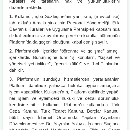
kuralları ve tarafların hak ve yükümlülüklerini
düzenlemektedir.
1.
Kullanıcı, işbu Sözleşme’nin yanı sıra, (mevcut ise)
tabi olduğu Acacia şirketinin Personel Yönetmeliği, Etik
Davranış Kuralları ve Uygulama Prensipleri kapsamında
dikkat edilmesi ve uyulması gereken kurallar bütününün
Platform’da da geçerli olduğunu kabul etmiş sayılır.
2.
Platform’daki içerikler “öğrenme ve gelişme” amaçlı
içeriklerdir. Bunun içine tüm “iş konuları”, “kişisel ve
yönetsel yetkinlikler”, “genel kültür” ve “hobi” alanları
dahildir.
3.
Platform’un sunduğu hizmetlerden yararlananlar,
Platform dahilinde yalnızca hukuka uygun amaçlarla
işlem yapabilirler. Kullanıcı’nın, Platform dahilinde yaptığı
her işlem ve eylemdeki hukuki ve cezai sorumluluk
kendisine aittir. Kullanıcı, Platform’u kullanırken Türk
Ceza Kanunu, Türk Ticaret Kanunu, Borçlar Kanunu,
5651 sayılı İnternet Ortamında Yapılan Yayınların
Düzenlenmesi ve Bu Yayınlar Yoluyla İşlenen Suçlarla