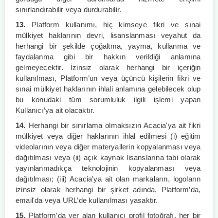
sınırlandırabilir veya durdurabilir.
13.
Platform kullanımı, hiç kimseye fikri ve sınai
mülkiyet haklarının devri, lisanslanması veyahut da
herhangi bir şekilde çoğaltma, yayma, kullanma ve
faydalanma gibi bir hakkın verildiği anlamına
gelmeyecektir. İzinsiz olarak herhangi bir içeriğin
kullanılması, Platform’un veya üçüncü kişilerin fikri ve
sınai mülkiyet haklarının ihlali anlamına gelebilecek olup
bu konudaki tüm sorumluluk ilgili işlemi yapan
Kullanıcı’ya ait olacaktır.
14.
Herhangi bir sınırlama olmaksızın Acacia'ya ait fikri
mülkiyet veya diğer haklarının ihlal edilmesi (i) eğitim
videolarının veya diğer materyallerin kopyalanması veya
dağıtılması veya (ii) açık kaynak lisanslarına tabi olarak
yayınlanmadıkça teknolojinin kopyalanması veya
dağıtılması; (iii) Acacia'ya ait olan markaların, logoların
izinsiz olarak herhangi bir şirket adında, Platform’da,
email'da veya URL’de kullanılması yasaktır.
15.
Platform’da yer alan kullanıcı profil fotoğrafı, her bir