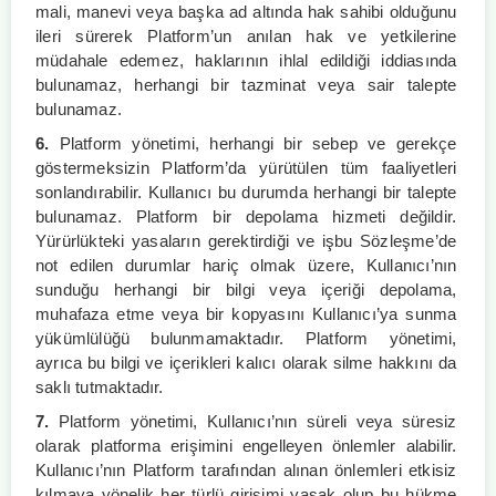
mali, manevi veya başka ad altında hak sahibi olduğunu
ileri sürerek Platform’un anılan hak ve yetkilerine
müdahale edemez, haklarının ihlal edildiği iddiasında
bulunamaz, herhangi bir tazminat veya sair talepte
bulunamaz.
6.
Platform yönetimi, herhangi bir sebep ve gerekçe
göstermeksizin Platform’da yürütülen tüm faaliyetleri
sonlandırabilir. Kullanıcı bu durumda herhangi bir talepte
bulunamaz. Platform bir depolama hizmeti değildir.
Yürürlükteki yasaların gerektirdiği ve işbu Sözleşme’de
not edilen durumlar hariç olmak üzere, Kullanıcı’nın
sunduğu herhangi bir bilgi veya içeriği depolama,
muhafaza etme veya bir kopyasını Kullanıcı’ya sunma
yükümlülüğü bulunmamaktadır. Platform yönetimi,
ayrıca bu bilgi ve içerikleri kalıcı olarak silme hakkını da
saklı tutmaktadır.
7.
Platform yönetimi, Kullanıcı’nın süreli veya süresiz
olarak platforma erişimini engelleyen önlemler alabilir.
Kullanıcı’nın Platform tarafından alınan önlemleri etkisiz
kılmaya yönelik her türlü girişimi yasak olup bu hükme