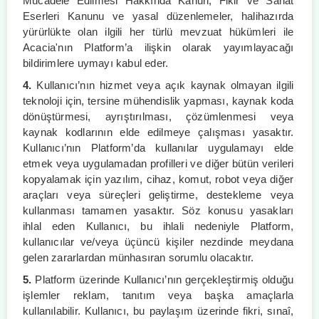
Mücadele Edilmesi Hakkında Kanun, Fikir ve Sanat
Eserleri Kanunu ve yasal düzenlemeler, halihazırda
yürürlükte olan ilgili her türlü mevzuat hükümleri ile
Acacia'nın Platform’a ilişkin olarak yayımlayacağı
bildirimlere uymayı kabul eder.
4.
Kullanıcı’nın hizmet veya açık kaynak olmayan ilgili
teknoloji için, tersine mühendislik yapması, kaynak koda
dönüştürmesi, ayrıştırılması, çözümlenmesi veya
kaynak kodlarının elde edilmeye çalışması yasaktır.
Kullanıcı’nın Platform’da kullanılar uygulamayı elde
etmek veya uygulamadan profilleri ve diğer bütün verileri
kopyalamak için yazılım, cihaz, komut, robot veya diğer
araçları veya süreçleri geliştirme, destekleme veya
kullanması tamamen yasaktır. Söz konusu yasakları
ihlal eden Kullanıcı, bu ihlali nedeniyle Platform,
kullanıcılar ve/veya üçüncü kişiler nezdinde meydana
gelen zararlardan münhasıran sorumlu olacaktır.
5.
Platform üzerinde Kullanıcı’nın gerçekleştirmiş olduğu
işlemler reklam, tanıtım veya başka amaçlarla
kullanılabilir. Kullanıcı, bu paylaşım üzerinde fikri, sınaî,